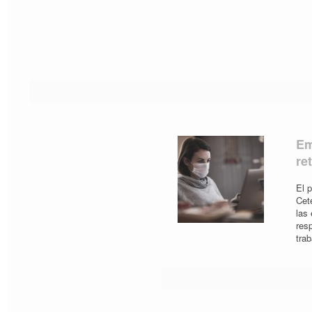
Em
re
El 
Cet
las
res
tra