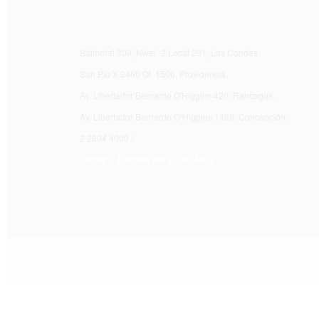
Balmoral 309, Nivel -2 Local 201, Las Condes
San Pío X 2460 Of. 1506, Providencia.
Av. Libertador Bernardo O'Higgins 420, Rancagua.
Av. Libertador Bernardo O’Higgins 1498, Concepción.
2 2604 4000 /
contacto@cetep.cl
Cetep - Piensa en ti, sé feliz