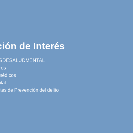
ión de Interés
SDESALUDMENTAL
ros
 médicos
tal
tes de Prevención del delito