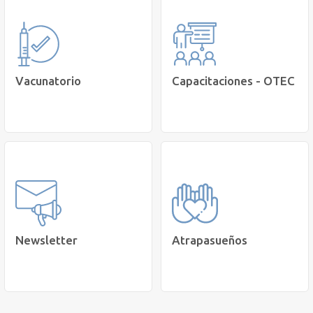
Compra tus
Disfruta de una
medicamentos y
MULLO y cuida tu salud
productos de Bienestar
Saber más
Cotiza
Vacunatorio
Capacitaciones - OTEC
Conocer nuestras vacunas
Cursos de desarrollo
disponibles para ti.
personal y profesional.
Cotizar
Saber Más
Newsletter
Atrapasueños