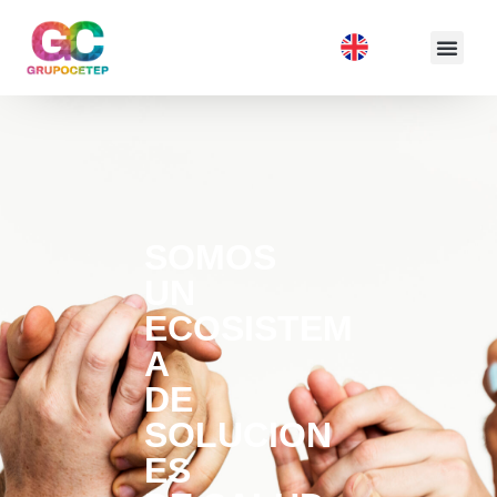
SOMOS
UN
ECOSISTEM
A
DE
SOLUCION
ES