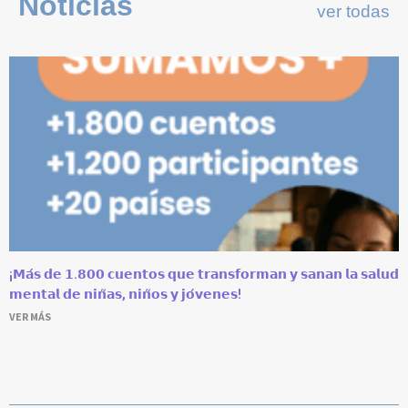
Noticias
ver todas
¡𝗠𝗮́𝘀 𝗱𝗲 𝟭.𝟴𝟬𝟬 𝗰𝘂𝗲𝗻𝘁𝗼𝘀 𝗾𝘂𝗲 𝘁𝗿𝗮𝗻𝘀𝗳𝗼𝗿𝗺𝗮𝗻 𝘆 𝘀𝗮𝗻𝗮𝗻 𝗹𝗮 𝘀𝗮𝗹𝘂𝗱
𝗺𝗲𝗻𝘁𝗮𝗹 𝗱𝗲 𝗻𝗶𝗻̃𝗮𝘀, 𝗻𝗶𝗻̃𝗼𝘀 𝘆 𝗷𝗼́𝘃𝗲𝗻𝗲𝘀!
VER MÁS