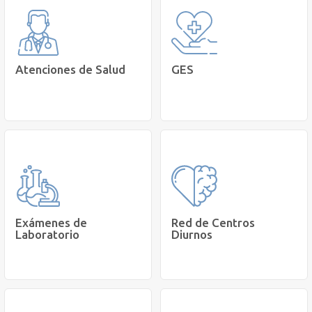
Atenciones de Salud
GES
Accede a Ges en Grupo
Agenda una hora con un
Cetep
profesional de la salud.
Más
TeleCetep
Información
Exámenes de
Red de Centros
Laboratorio
Diurnos