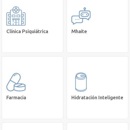
Conoce nuestros
Reservar hora para toma
Programas de Salud
de muestras.
Intensivas
Agenda Hora
Programas
Clínica Psiquiátrica
Mhaite
Conoce nuestro Chatbot
Accede a internación de
con IA que te entrega un
Salud Mental en Clínica
pre-diagnóstico de salud
Corta Estadía
mental.
Cotizar
Conversa con
Mhaite
Farmacia
Hidratación Inteligente