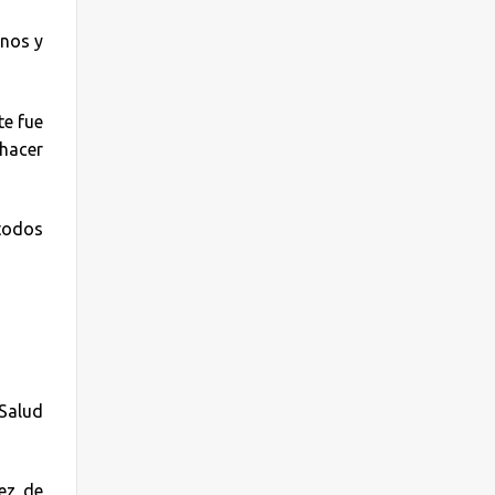
rnos y
te fue
 hacer
 todos
Salud
ez de