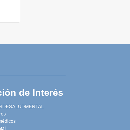
ión de Interés
SDESALUDMENTAL
ros
 médicos
tal