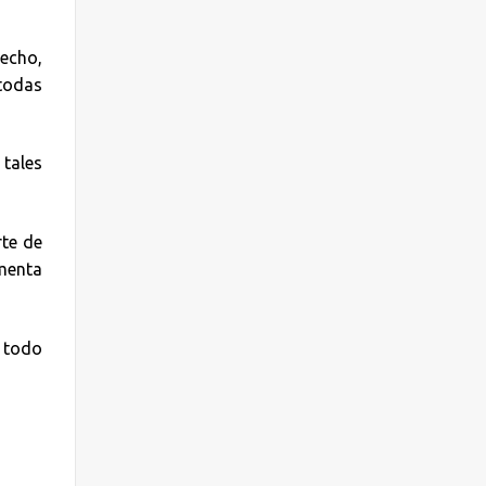
hecho,
 todas
 tales
rte de
omenta
e todo