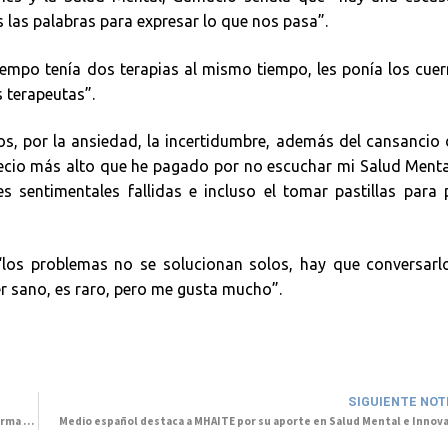
las palabras para expresar lo que nos pasa”.
empo tenía dos terapias al mismo tiempo, les ponía los cue
s terapeutas”.
, por la ansiedad, la incertidumbre, además del cansancio 
precio más alto que he pagado por no escuchar mi Salud Ment
 sentimentales fallidas e incluso el tomar pastillas para 
e “los problemas no se solucionan solos, hay que conversarl
r sano, es raro, pero me gusta mucho”.
SIGUIENTE NOT
Grupo Cetep es premiado nuevamente por la revista Global Health & Pharma como la mejor red de Salud Mental
Medio español destaca a MHAITE por su aporte en Salud Mental e Innov