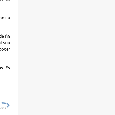
rnos a
de fin
al son
poder
os. Es
ICIA
ación