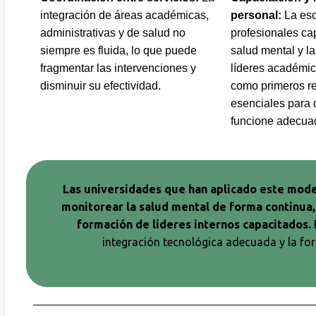
integración de áreas académicas,
personal:
La es
administrativas y de salud no
profesionales ca
siempre es fluida, lo que puede
salud mental y l
fragmentar las intervenciones y
líderes académic
disminuir su efectividad.
como primeros r
esenciales para 
funcione adecua
Las universidades que han aplicado este model
monitorear la salud mental de forma continua,
formación de líderes internos capacitados.
P
integración tecnológica adecuada y la fo