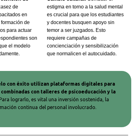
casez de
estigma en torno a la salud mental
pacitados en
es crucial para que los estudiantes
a formación de
y docentes busquen apoyo sin
os para actuar
temor a ser juzgados. Esto
espondientes son
requiere campañas de
que el modelo
concienciación y sensibilización
damente.
que normalicen el autocuidado.
o con éxito utilizan plataformas digitales para
 combinadas con talleres de psicoeducación y la
ara lograrlo, es vital una inversión sostenida, la
rmación continua del personal involucrado.