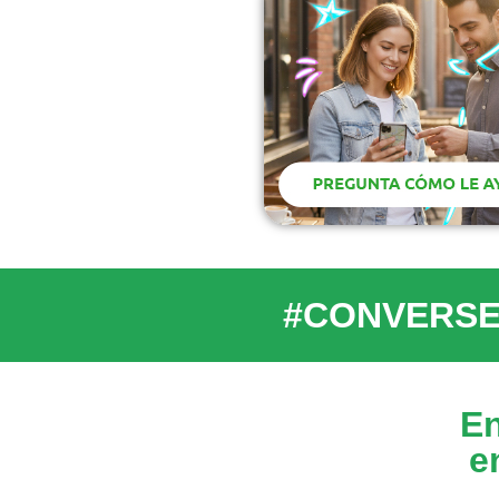
#CONVERSE
E
e