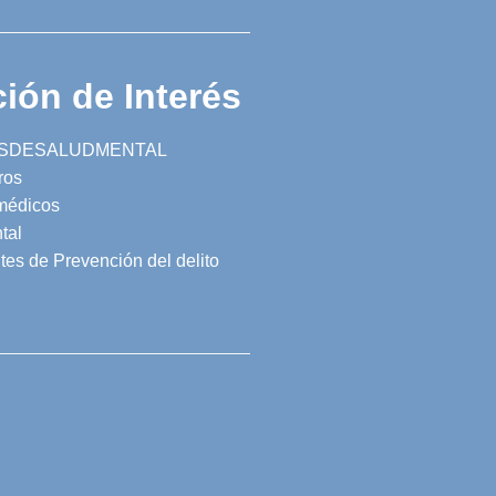
ión de Interés
SDESALUDMENTAL
ros
 médicos
tal
tes de Prevención del delito