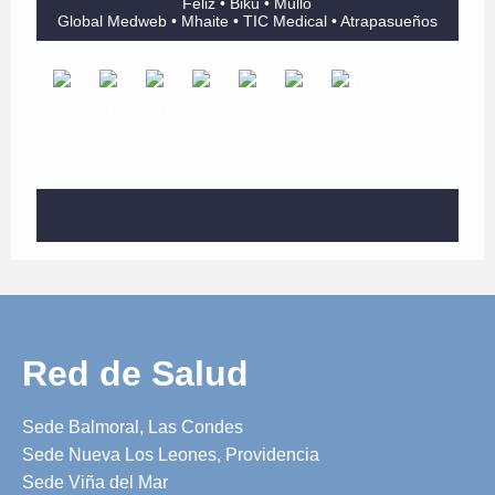
Feliz • Biku • Mullo
Global Medweb • Mhaite • TIC Medical • Atrapasueños
Red de Salud
Sede Balmoral, Las Condes
Sede Nueva Los Leones, Providencia
Sede Viña del Mar