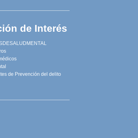
ión de Interés
SDESALUDMENTAL
ros
 médicos
tal
tes de Prevención del delito