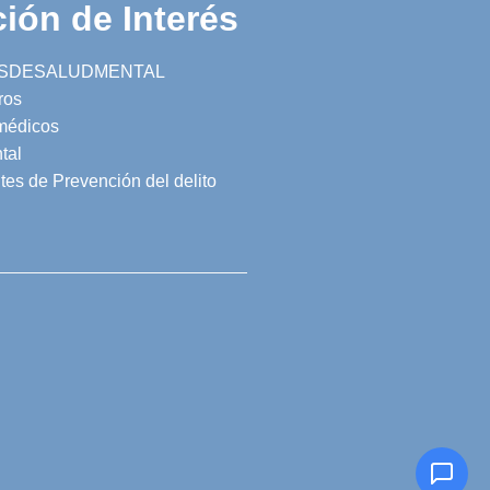
ión de Interés
SDESALUDMENTAL
ros
 médicos
tal
tes de Prevención del delito