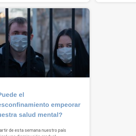
Puede el
esconfinamiento empeorar
uestra salud mental?
artir de esta semana nuestro país