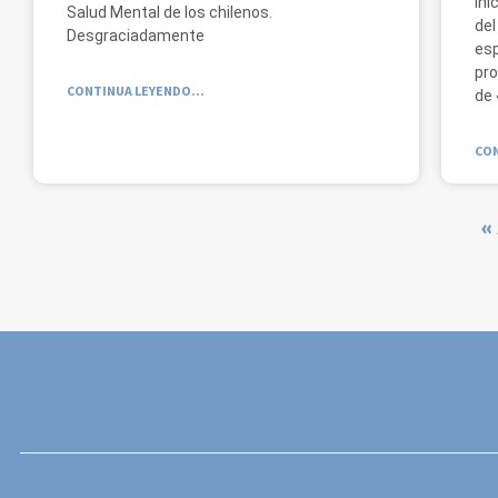
ini
Salud Mental de los chilenos.
del
Desgraciadamente
esp
pro
CONTINUA LEYENDO...
de 
CON
«