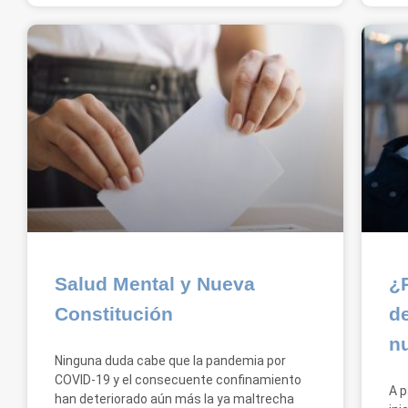
Salud Mental y Nueva
¿
Constitución
d
n
Ninguna duda cabe que la pandemia por
COVID-19 y el consecuente confinamiento
A p
han deteriorado aún más la ya maltrecha