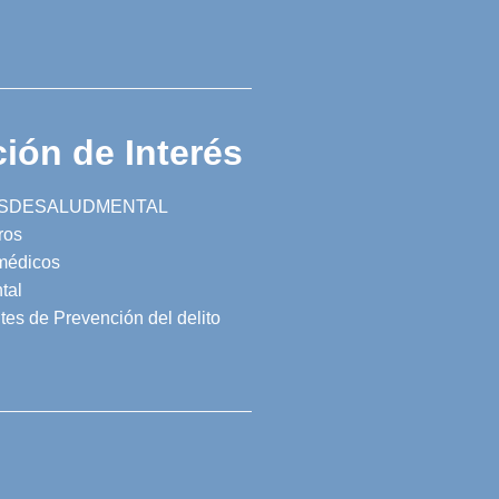
ión de Interés
SDESALUDMENTAL
ros
 médicos
tal
tes de Prevención del delito