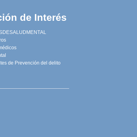
ión de Interés
SDESALUDMENTAL
ros
 médicos
tal
tes de Prevención del delito