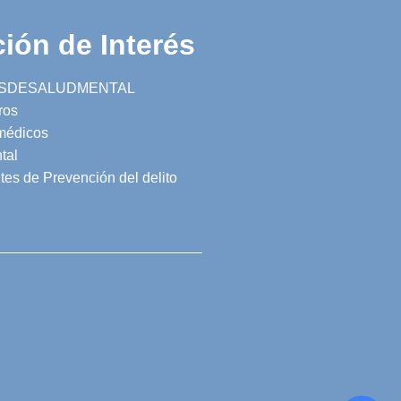
ión de Interés
SDESALUDMENTAL
ros
 médicos
tal
tes de Prevención del delito