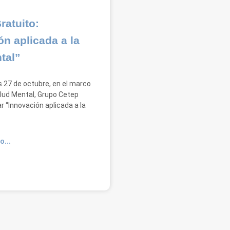
ratuito:
ón aplicada a la
tal”
s 27 de octubre, en el marco
alud Mental, Grupo Cetep
ar “Innovación aplicada a la
O...