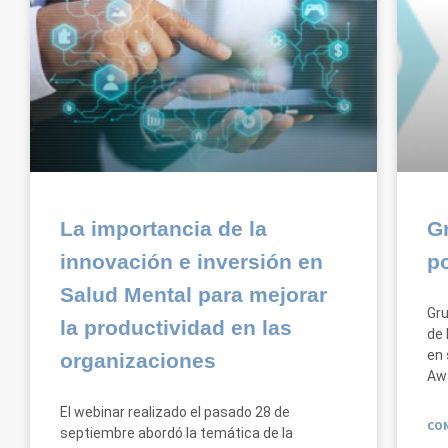
La importancia de la
G
innovación e inversión en
p
Salud Mental para mejorar
Gru
la productividad en las
de 
en 
organizaciones
Awa
El webinar realizado el pasado 28 de
CON
septiembre abordó la temática de la