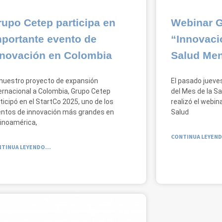
upo Cetep participa en
Webinar G
mportante evento de
“Innovaci
nnovación en Colombia
Salud Men
nuestro proyecto de expansión
El pasado jueve
ernacional a Colombia, Grupo Cetep
del Mes de la S
ticipó en el StartCo 2025, uno de los
realizó el webin
ntos de innovación más grandes en
Salud
inoamérica,
CONTINUA LEYEND
TINUA LEYENDO...