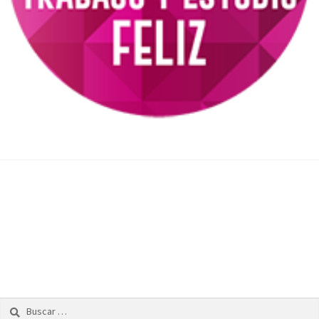
Óscar
Melissa Marquardt Pérez