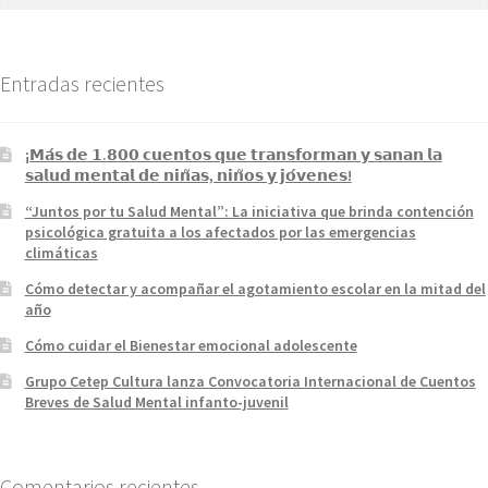
Entradas recientes
¡𝗠𝗮́𝘀 𝗱𝗲 𝟭.𝟴𝟬𝟬 𝗰𝘂𝗲𝗻𝘁𝗼𝘀 𝗾𝘂𝗲 𝘁𝗿𝗮𝗻𝘀𝗳𝗼𝗿𝗺𝗮𝗻 𝘆 𝘀𝗮𝗻𝗮𝗻 𝗹𝗮
𝘀𝗮𝗹𝘂𝗱 𝗺𝗲𝗻𝘁𝗮𝗹 𝗱𝗲 𝗻𝗶𝗻̃𝗮𝘀, 𝗻𝗶𝗻̃𝗼𝘀 𝘆 𝗷𝗼́𝘃𝗲𝗻𝗲𝘀!
“Juntos por tu Salud Mental”: La iniciativa que brinda contención
psicológica gratuita a los afectados por las emergencias
climáticas
Cómo detectar y acompañar el agotamiento escolar en la mitad del
año
Cómo cuidar el Bienestar emocional adolescente
Grupo Cetep Cultura lanza Convocatoria Internacional de Cuentos
Breves de Salud Mental infanto-juvenil
Comentarios recientes